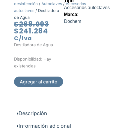
Tipo:
desinfección
/
Autoclaves
/
Accesorios
Accesorios autoclaves
autoclaves
/ Destiladora
Marca:
de Agua
Dochem
El
El
$
268.093
precio
precio
$
241.284
actual
original
C/Iva
es:
era:
Destiladora de Agua
$241.284.
$268.093.
Destiladora
Disponibilidad:
Hay
de
existencias
Agua
cantidad
Agregar al carrito
Descripción
Información adicional