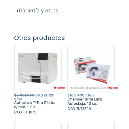
Garantía y otros
Otros productos
El
El
$
6.961.500
$
5.221.125
$
107.430
C/Iva
precio
precio
Chamber Brite Limp.
C/Iva
original
actual
Autoclave T-Top 21 Lts.
Autocl.cja. 10 so...
era:
es:
c/impr. - Cla...
$6.961.500.
$5.221.125.
COD: TUT4509
COD: TUT1075