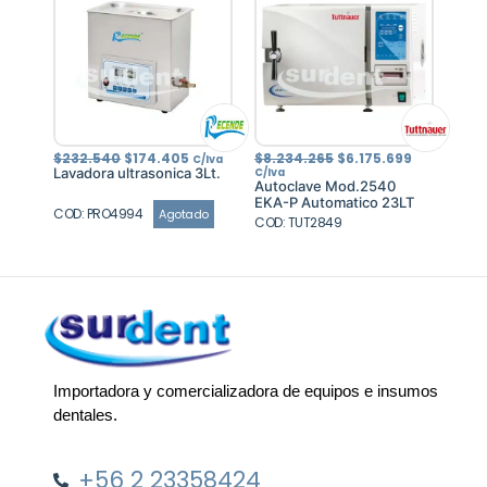
El
El
El
El
$
232.540
$
174.405
$
8.234.265
$
6.175.699
C/Iva
precio
precio
precio
precio
Lavadora ultrasonica 3Lt.
C/Iva
original
actual
original
actual
Autoclave Mod.2540
era:
es:
era:
es:
EKA-P Automatico 23LT
$232.540.
$174.405.
$8.234.265.
$6.175.699
COD: PRO4994
Agotado
COD: TUT2849
Importadora y comercializadora de equipos e insumos
dentales.
+56 2 23358424