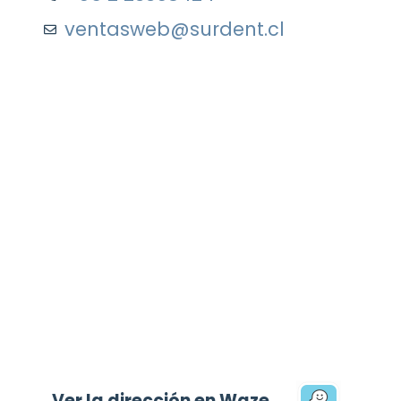
ventasweb@surdent.cl
Ver la dirección en Waze