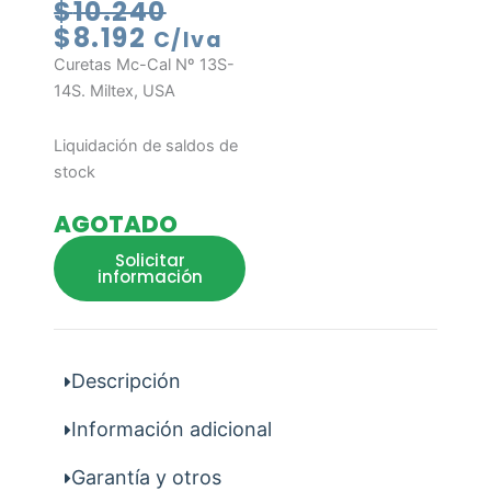
El
El
$
10.240
precio
precio
$
8.192
C/Iva
actual
original
Curetas Mc-Cal Nº 13S-
es:
era:
14S. Miltex, USA
$8.192.
$10.240.
Liquidación de saldos de
stock
AGOTADO
Solicitar
información
Descripción
Información adicional
Garantía y otros