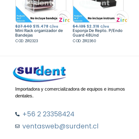
El
El
El
El
$
27.640
$
15.478
$
4.135
$
2.316
C/Iva
C/Iva
precio
precio
precio
precio
Mini Rack organizador de
Esponja De Repto. P/Endo
original
actual
original
actual
Bandejas
Guard 48Und
era:
es:
era:
es:
COD: ZIR2323
$27.640.
$15.478.
COD: ZIR2360
$4.135.
$2.316.
Importadora y comercializadora de equipos e insumos
dentales.
+56 2 23358424
ventasweb@surdent.cl