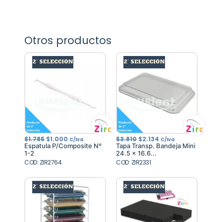
Otros productos
El
El
El
El
$
1.785
$
1.000
$
3.810
$
2.134
C/Iva
C/Iva
precio
precio
precio
precio
Espatula P/Composite Nº
Tapa Transp. Bandeja Mini
original
actual
original
actual
1-2
24.5 x 16.6...
era:
es:
era:
es:
COD: ZIR2764
$1.785.
$1.000.
COD: ZIR2331
$3.810.
$2.134.