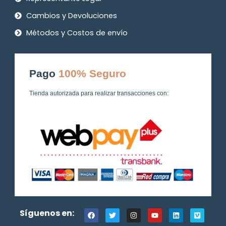
Cambios y Devoluciones
Métodos y Costos de envío
Pago
100% Seguro
Tienda autorizada para realizar transacciones con:
F
T
I
Y
L
V
Síguenos en:
a
w
n
o
i
i
c
i
s
u
n
m