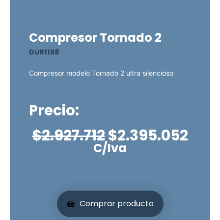
Compresor Tornado 2
DUR1158
Compresor modelo Tornado 2 ultra silencioso
Precio:
El
El
$
2.927.712
$
2.395.052
precio
prec
C/Iva
original
act
era:
es:
$2.927.712.
$2.3
Comprar producto