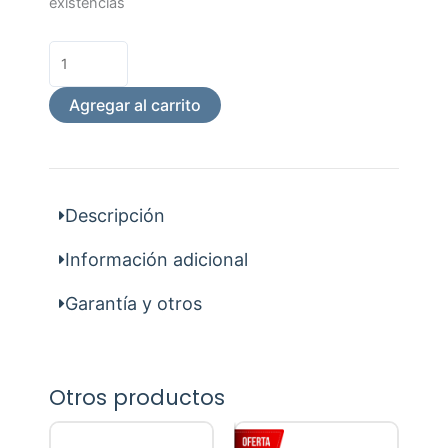
Pulido/Brillo
existencias
4Tip.
200Und.
cantidad
Agregar al carrito
Descripción
Información adicional
Garantía y otros
Otros productos