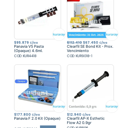
El
El
$
95.879
$
112.410
$
67.450
C/Iva
C/Iva
precio
precio
Panavia V5 Pasta
Clearfil SE Bond Kit - Prox.
original
actual
(Opaque) 4.6ml.
Vencimiento
era:
es:
COD: KUR4418
COD: KUR9018-1
$112.410.
$67.450.
$
177.800
$
12.940
C/Iva
C/Iva
Panavia F 2.0 Kit (Opaque)
Clearfil AP-X Esthetic
Flow A2 0.9gr
COD: KUR896