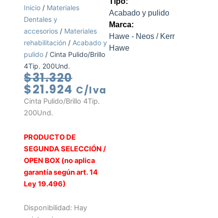
Tipo:
Inicio
/
Materiales
Acabado y pulido
Dentales y
Marca:
accesorios
/
Materiales
Hawe - Neos / Kerr
rehabilitación
/
Acabado y
Hawe
pulido
/ Cinta Pulido/Brillo
4Tip. 200Und.
El
El
$
31.320
precio
precio
$
21.924
C/Iva
original
actual
Cinta Pulido/Brillo 4Tip.
era:
es:
200Und.
$31.320.
$21.924.
PRODUCTO DE
SEGUNDA SELECCIÓN /
OPEN BOX (no aplica
garantía según art. 14
Ley 19.496)
Cinta
Disponibilidad:
Hay