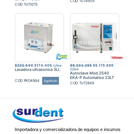
$6.961.500.
$5.221.125.
COD: TUT4509
COD: TUT1075
El
El
El
El
$
232.540
$
174.405
$
8.234.265
$
6.175.699
C/Iva
precio
precio
precio
precio
Lavadora ultrasonica 3Lt.
C/Iva
original
actual
original
actual
Autoclave Mod.2540
era:
es:
era:
es:
EKA-P Automatico 23LT
$232.540.
$174.405.
$8.234.265.
$6.175.699
COD: PRO4994
Agotado
COD: TUT2849
Importadora y comercializadora de equipos e insumos