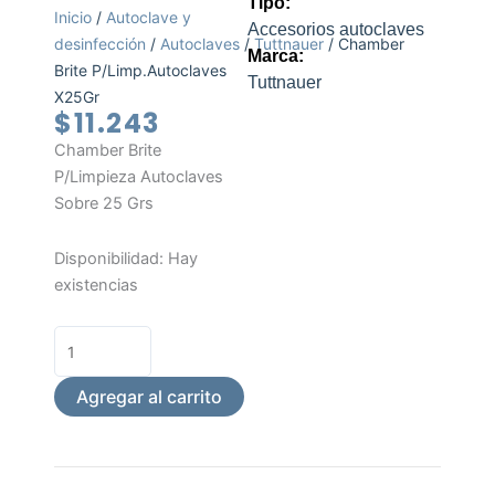
Tipo:
Inicio
/
Autoclave y
Accesorios autoclaves
desinfección
/
Autoclaves
/
Tuttnauer
/ Chamber
Marca:
Brite P/Limp.Autoclaves
Tuttnauer
X25Gr
$
11.243
Chamber Brite
P/Limpieza Autoclaves
Sobre 25 Grs
Chamber
Disponibilidad:
Hay
Brite
existencias
P/Limp.Autoclaves
X25Gr
cantidad
Agregar al carrito