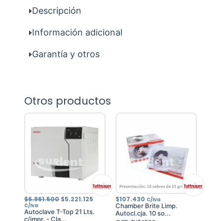
Descripción
Información adicional
Garantía y otros
Otros productos
El
El
$
6.961.500
$
5.221.125
$
107.430
C/Iva
precio
precio
Chamber Brite Limp.
C/Iva
original
actual
Autoclave T-Top 21 Lts.
Autocl.cja. 10 so...
era:
es:
c/impr. - Cla...