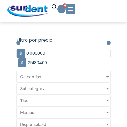
Ir
Carrito
0
al
contenido
Solicitud Cotización
Soporte Técnico
Info y contacto
Filtro por precio
$
$
Categorías
Subcategorias
Tipo
Marcas
Disponibildad