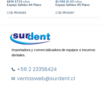
El
El
El
El
$
810
$
729
$
1.790
$
1.611
C/Iva
C/Iva
precio
precio
precio
precio
Espejo Safidur #4 Plano
Espejo Safidur #5 Plano
original
actual
original
actual
era:
es:
era:
es:
COD: PRO4346
$810.
$729.
COD: PRO4347
$1.790.
$1.611.
Importadora y comercializadora de equipos e insumos
dentales.
+56 2 23358424
ventasweb@surdent.cl