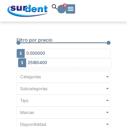
Ir
Carrito
0
al
contenido
Solicitud Cotización
Soporte Técnico
Info y contacto
Filtro por precio
$
$
Categorías
Subcategorias
Tipo
Marcas
Disponibildad