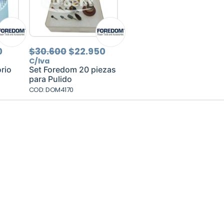
El
El
El
0
$
30.600
$
22.950
precio
precio
precio
C/Iva
l
actual
original
actual
rio
Set Foredom 20 piezas
es:
era:
es:
para Pulido
.
$10.350.
$30.600.
$22.950.
COD: DOM4170