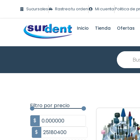
Ir
Sucursales
Rastrea tu orden
Mi cuenta
Politica de 
al
contenido
Inicio
Tienda
Ofertas
Búsqueda
de
producto
Filtro por precio
$
$