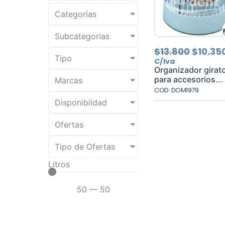
Categorías
Subcategorias
El
$
13.800
$
10.35
Tipo
precio
C/Iva
origina
Organizador girato
era:
para accesorios...
Marcas
$13.800
COD: DOM1979
Disponibildad
Ofertas
Tipo de Ofertas
Litros
50
—
50