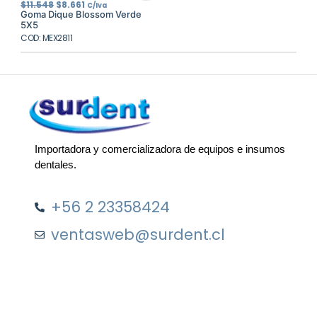
El
El
$
11.548
$
8.661
C/Iva
precio
precio
Goma Dique Blossom Verde
original
actual
5X5
era:
es:
COD: MEX2811
$11.548.
$8.661.
Importadora y comercializadora de equipos e insumos
dentales.
+56 2 23358424
ventasweb@surdent.cl