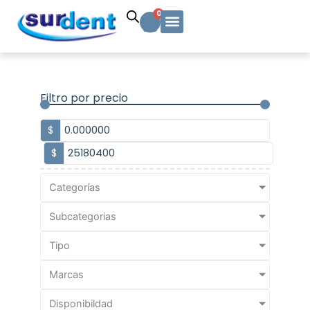
Ir
Carrito
0
al
contenido
Solicitud Cotización
Soporte Técnico
Info y contacto
Filtro por precio
$
$
Categorías
Subcategorias
Tipo
Marcas
Disponibildad