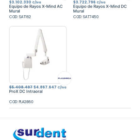
$
3.102.330
$
3.722.796
C/Iva
C/Iva
Equipo de Rayos X-Mind AC
Equipo de Rayos X-Mind DC
Mural
Mural
COD: SAT162
COD: SAT7450
El
El
$
5.408.497
$
4.867.647
C/Iva
precio
precio
ProX DC Intraoral
original
actual
era:
es:
COD: PLA2860
$5.408.497.
$4.867.647.