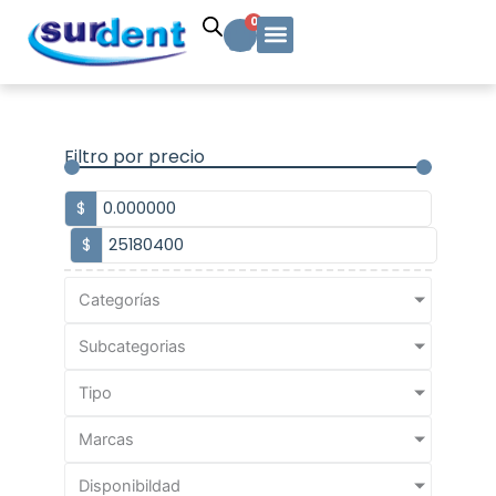
Ir
Carrito
0
al
contenido
Solicitud Cotización
Soporte Técnico
Info y contacto
Filtro por precio
$
$
Categorías
Subcategorias
Tipo
Marcas
Disponibildad