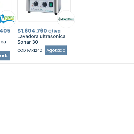
El
.405
$
1.604.760
C/Iva
io
precio
Lavadora ultrasonica
nal
actual
ica
Sonar 30
es:
Agotado
COD: FAR1242
.540.
$174.405.
tado