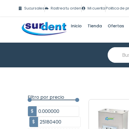
Ir
Sucursales
Rastrea tu orden
Mi cuenta
Politica de 
al
contenido
Inicio
Tienda
Ofertas
Búsqueda
de
producto
Filtro por precio
$
$