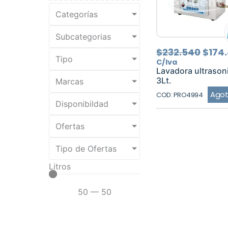
Categorías
Subcategorias
El
$
232.540
$
174
Tipo
prec
C/Iva
origi
Lavadora ultrason
era:
3Lt.
Marcas
$232
Ago
COD: PRO4994
Disponibildad
Ofertas
Tipo de Ofertas
Litros
50
—
50