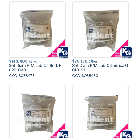
$
143.400
$
78.180
C/Iva
C/Iva
Set Diam.P/M Lab.Cil.Red. F
Set Diam.P/M Lab.Cilindrica G
029-040 ...
010-01...
COD: SOR8478
COD: SOR8480