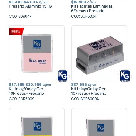
El
El
$
6.405
$
4.804
$
15.930
C/Iva
C/Iva
precio
precio
Fresario Aluminio 15FG
Kit Facetas Laminadas
original
actual
6Fresas+Fresario
era:
es:
COD: SD9047
$6.405.
$4.804.
COD: SOR6304
El
El
$
37.995
$
30.396
$
37.995
C/Iva
C/Iva
precio
precio
Kit Inlay/Onlay Cer.
Kit Inlay/Onlay Cer.
original
actual
10Fresas+Fresario
10Fresas+Fresari...
era:
es:
COD: SOR6009
$37.995.
$30.396.
COD: SOR6009A