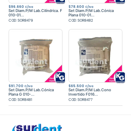
$
96.660
$
78.600
C/Iva
C/Iva
Set Diam.P/M Lab.Cilíndrica. F
Set Diam.P/M Lab.Cónica
010-01...
Plana 010-01...
COD: SOR8479
COD: SOR8482
$
91.700
$
65.500
C/Iva
C/Iva
Set Diam.P/M Lab.Cónica
Set Diam.P/M Lab.Cono
Plana G 010-...
Invertido F016...
COD: SOR8481
COD: SOR8477