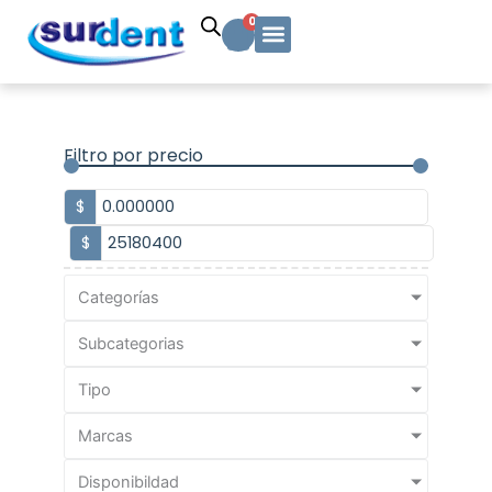
Ir
Carrito
0
al
contenido
Solicitud Cotización
Soporte Técnico
Info y contacto
Filtro por precio
$
$
Categorías
Subcategorias
Tipo
Marcas
Disponibildad