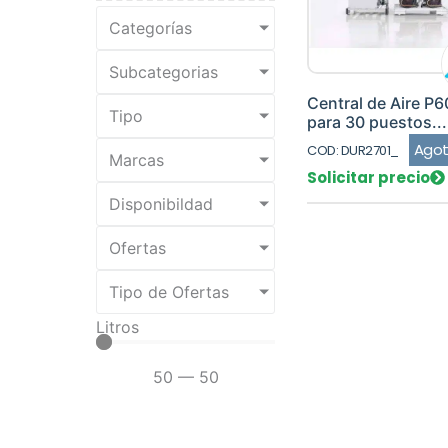
Categorías
Subcategorias
Central de Aire P
Tipo
para 30 puestos...
Ago
COD: DUR2701_
Marcas
Solicitar precio
Disponibildad
Ofertas
Tipo de Ofertas
Litros
50
—
50