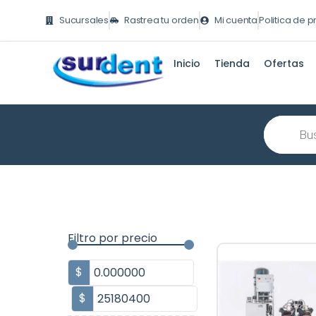
Ir
Sucursales
Rastrea tu orden
Mi cuenta
Politica de 
al
contenido
Inicio
Tienda
Ofertas
Búsqueda
de
producto
Filtro por precio
$
$