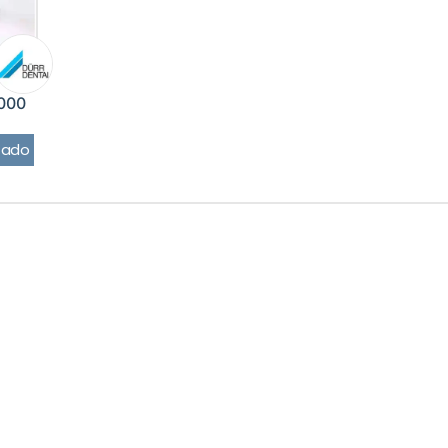
6000
tado