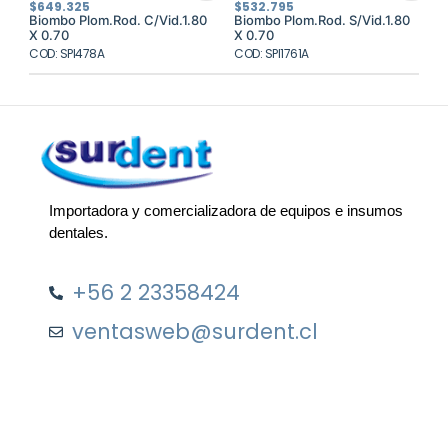
$
649.325
$
532.795
Biombo Plom.Rod. C/Vid.1.80
Biombo Plom.Rod. S/Vid.1.80
X 0.70
X 0.70
COD: SPI478A
COD: SPI1761A
Importadora y comercializadora de equipos e insumos
dentales.
+56 2 23358424
ventasweb@surdent.cl