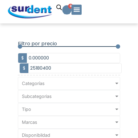
Ir
Carrito
0
al
contenido
Solicitud Cotización
Soporte Técnico
Info y contacto
Filtro por precio
$
$
Categorías
Subcategorias
Tipo
Marcas
Disponibildad