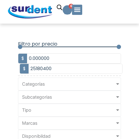
Ir
Carrito
0
al
contenido
Solicitud Cotización
Soporte Técnico
Info y contacto
Filtro por precio
$
$
Categorías
Subcategorias
Tipo
Marcas
Disponibildad