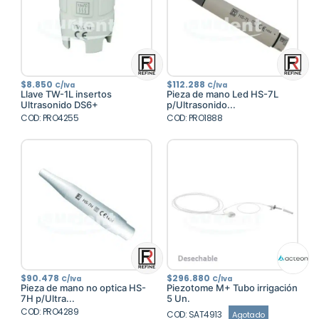
$
8.850
$
112.288
C/Iva
C/Iva
Llave TW-1L insertos
Pieza de mano Led HS-7L
Ultrasonido DS6+
p/Ultrasonido...
COD: PRO4255
COD: PRO1888
$
90.478
$
296.880
C/Iva
C/Iva
Pieza de mano no optica HS-
Piezotome M+ Tubo irrigación
7H p/Ultra...
5 Un.
COD: PRO4289
COD: SAT4913
Agotado