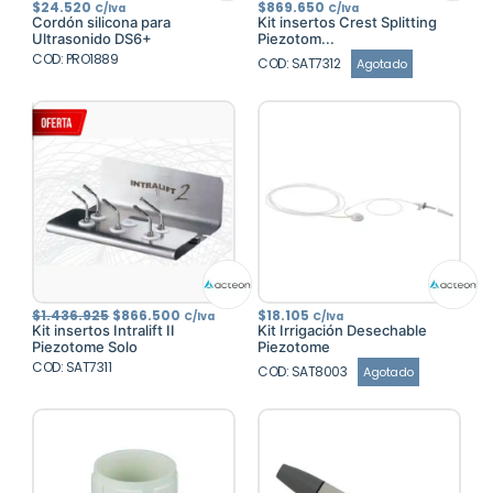
$
24.520
$
869.650
C/Iva
C/Iva
Cordón silicona para
Kit insertos Crest Splitting
Ultrasonido DS6+
Piezotom...
COD: PRO1889
COD: SAT7312
Agotado
El
El
$
1.436.925
$
866.500
$
18.105
C/Iva
C/Iva
precio
precio
Kit insertos Intralift II
Kit Irrigación Desechable
original
actual
Piezotome Solo
Piezotome
era:
es:
COD: SAT7311
$1.436.925.
$866.500.
COD: SAT8003
Agotado