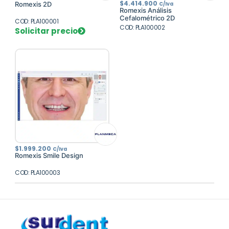
$
4.414.900
Romexis 2D
C/Iva
Romexis Análisis
Cefalométrico 2D
COD: PLA100001
COD: PLA100002
Solicitar precio
$
1.999.200
C/Iva
Romexis Smile Design
COD: PLA100003