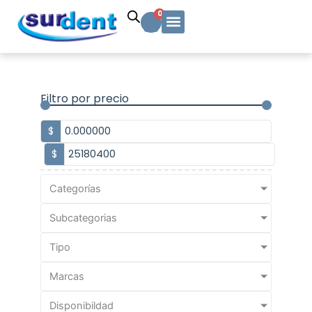
Ir
Carrito
0
al
contenido
Solicitud Cotización
Soporte Técnico
Info y contacto
Filtro por precio
$
$
Categorías
Subcategorias
Tipo
Marcas
Disponibildad