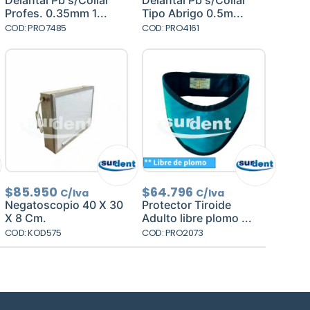
Delantal Pb s/Collar
Delantal Pb s/Collar
era:
es:
era:
es:
Profes. 0.35mm 1...
Tipo Abrigo 0.5m...
$101.470.
$86.250.
$186.676.
$165.690
COD: PRO7485
COD: PRO4161
$
85.950
$
64.796
C/Iva
C/Iva
Negatoscopio 40 X 30
Protector Tiroide
X 8 Cm.
Adulto libre plomo ...
COD: KOD575
COD: PRO2073