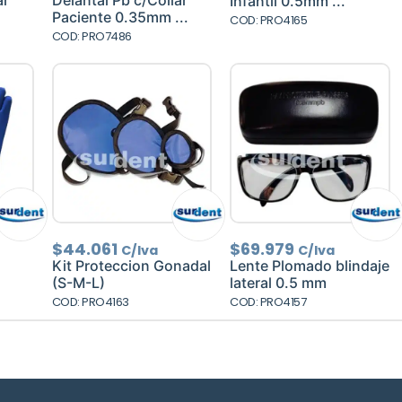
ar
Delantal Pb c/Collar
Infantil 0.5mm ...
es:
era:
es:
Paciente 0.35mm ...
COD: PRO4165
2.
$67.458.
$97.193.
$82.614.
COD: PRO7486
$
44.061
$
69.979
C/Iva
C/Iva
Kit Proteccion Gonadal
Lente Plomado blindaje
(S-M-L)
lateral 0.5 mm
COD: PRO4163
COD: PRO4157