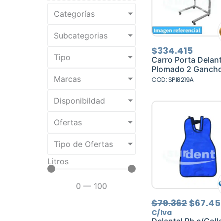
Categorías
Subcategorias
$
334.415
Tipo
Carro Porta Delant
Plomado 2 Ganch
Marcas
COD: SPI8219A
Disponibildad
Ofertas
Tipo de Ofertas
Litros
0
—
100
El
$
79.362
$
67.4
precio
C/Iva
origina