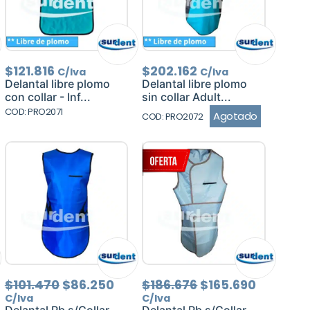
$
121.816
$
202.162
C/Iva
C/Iva
Delantal libre plomo
Delantal libre plomo
con collar - Inf...
sin collar Adult...
COD: PRO2071
Agotado
COD: PRO2072
El
El
El
El
$
101.470
$
86.250
$
186.676
$
165.690
precio
precio
precio
precio
C/Iva
C/Iva
original
actual
original
actual