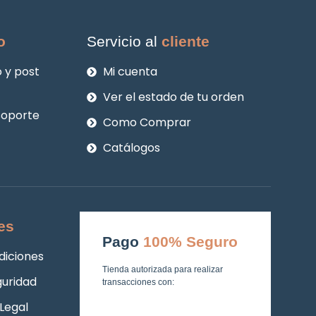
o
Servicio al
cliente
 y post
Mi cuenta
Ver el estado de tu orden
soporte
Como Comprar
Catálogos
es
Pago
100% Seguro
diciones
Tienda autorizada para realizar
guridad
transacciones con:
Legal