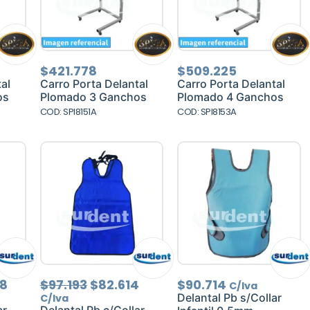
$
421.778
$
509.225
al
Carro Porta Delantal
Carro Porta Delantal
os
Plomado 3 Ganchos
Plomado 4 Ganchos
COD: SPI8151A
COD: SPI8153A
El
El
El
58
$
97.193
$
82.614
$
90.714
C/Iva
precio
precio
precio
Delantal Pb s/Collar
C/Iva
l
actual
original
actual