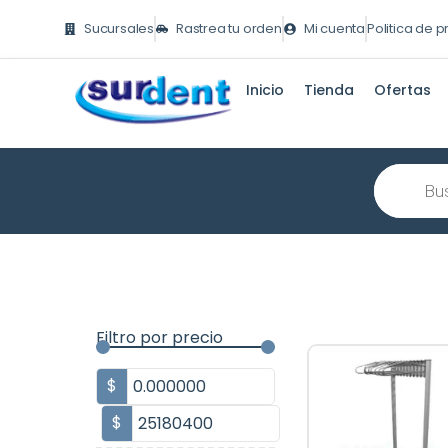
Ir
Sucursales
Rastrea tu orden
Mi cuenta
Politica de 
al
contenido
Inicio
Tienda
Ofertas
Búsqueda
de
producto
Filtro por precio
$
$