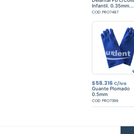
Delantal Pb c/Coll
era:
Infantil. 0.35mm...
$79.36
COD: PRO7487
$
58.316
C/Iva
Guante Plomado
0.5mm
COD: PRO7396