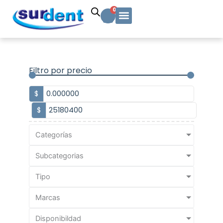
Ir
Carrito
0
al
contenido
Solicitud Cotización
Soporte Técnico
Info y contacto
Filtro por precio
$
$
Categorías
Subcategorias
Tipo
Marcas
Disponibildad