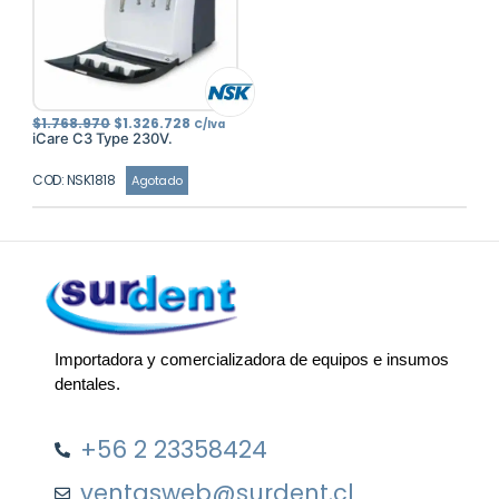
El
El
$
1.768.970
$
1.326.728
C/Iva
precio
precio
iCare C3 Type 230V.
original
actual
era:
es:
$1.768.970.
$1.326.728.
COD: NSK1818
Agotado
Importadora y comercializadora de equipos e insumos
dentales.
+56 2 23358424
ventasweb@surdent.cl