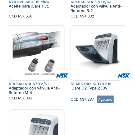
El
El
El
El
$
78.820
$
59.115
$
19.560
$
14.670
C/Iva
C/Iva
precio
precio
precio
precio
Aceite para iCare 1 Lt.
Adaptador con válvula Anti-
original
actual
original
actual
Retorno B:2
era:
es:
era:
es:
COD: NSK1550
$78.820.
$59.115.
COD: NSK1082
$19.560.
$14.670.
El
El
El
El
$
19.560
$
14.670
$
1.565.088
$
1.173.816
C/Iva
precio
precio
precio
precio
Adaptador con válvula Anti-
iCare C2 Type 230V.
original
actual
original
actual
Retorno M:4
era:
es:
era:
es:
COD: NSK1083
$19.560.
$14.670.
$1.565.088.
$1.173.816.
COD: NSK1887
Agotado