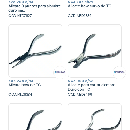
$
28.200
$
43.245
C/Iva
C/Iva
Alicate 3 puntas para alambre
Alicate how curvo de TC
duro ma...
COD: MED7627
COD: MED6336
$
43.245
$
47.000
C/Iva
C/Iva
Alicate how de TC
Alicate para cortar alambre
Duro con TC
COD: MED6334
COD: MED8469