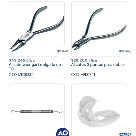
$
43.245
$
28.200
C/Iva
C/Iva
Alicate weingart delgado de
Alicates 3 puntas para doblar
TC
COD: MED6339
COD: MED6341