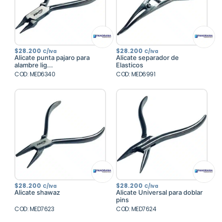
$
28.200
$
28.200
C/Iva
C/Iva
Alicate punta pajaro para
Alicate separador de
alambre lig...
Elasticos
COD: MED6340
COD: MED6991
$
28.200
$
28.200
C/Iva
C/Iva
Alicate shawaz
Alicate Universal para doblar
pins
COD: MED7623
COD: MED7624