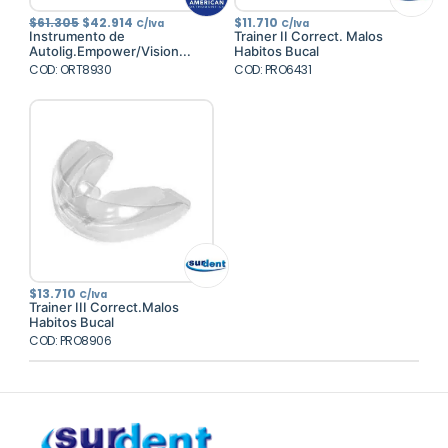
El
El
$
61.305
$
42.914
$
11.710
C/Iva
C/Iva
precio
precio
Instrumento de
Trainer II Correct. Malos
original
actual
Autolig.Empower/Vision...
Habitos Bucal
era:
es:
COD: ORT8930
$61.305.
$42.914.
COD: PRO6431
$
13.710
C/Iva
Trainer III Correct.Malos
Habitos Bucal
COD: PRO8906