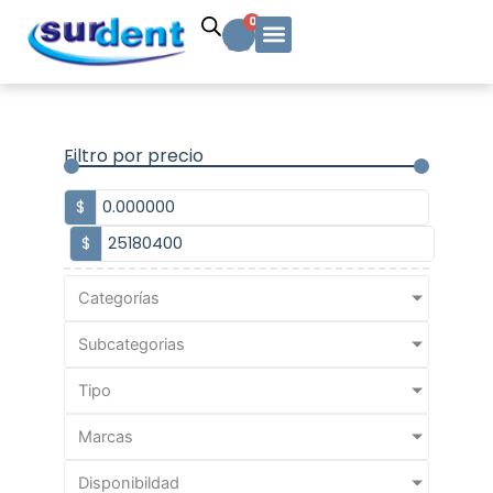
Ir
Carrito
0
al
contenido
Solicitud Cotización
Soporte Técnico
Info y contacto
Filtro por precio
$
$
Categorías
Subcategorias
Tipo
Marcas
Disponibildad