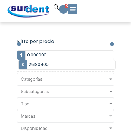
Ir
Carrito
0
al
contenido
Solicitud Cotización
Soporte Técnico
Info y contacto
Filtro por precio
$
$
Categorías
Subcategorias
Tipo
Marcas
Disponibildad