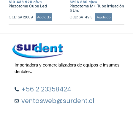
$
10.433.920
$
296.880
C/Iva
C/Iva
Piezotome Cube Led
Piezotome M+ Tubo irrigación
5 Un.
COD: SAT2609
COD: SAT4913
Agotado
Agotado
Importadora y comercializadora de equipos e insumos
dentales.
+56 2 23358424
ventasweb@surdent.cl