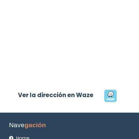
Ver la dirección en Waze
Nave
gación
Home