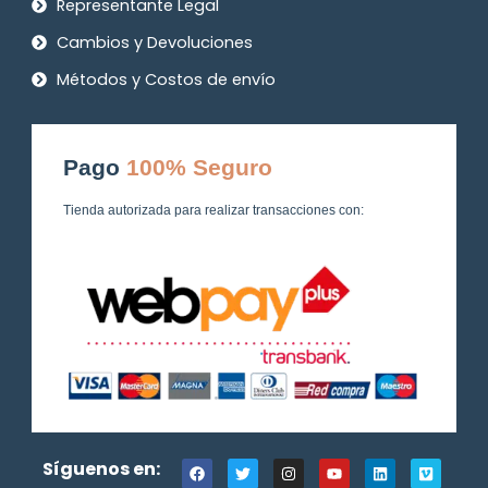
Representante Legal
Cambios y Devoluciones
Métodos y Costos de envío
Pago
100% Seguro
Tienda autorizada para realizar transacciones con:
F
T
I
Y
L
V
Síguenos en:
a
w
n
o
i
i