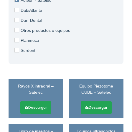
Acteon - Satelec
DabiAtlante
Durr Dental
Otros productos o equipos
Planmeca
Surdent
Rayos X intraoral –
Equipo Piezotome
Satelec
CUBE – Satelec
Descargar
Descargar
Libro de insertos –
Equipos ultrasonidos