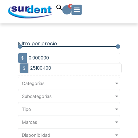
Ir
Carrito
0
al
contenido
Solicitud Cotización
Soporte Técnico
Info y contacto
Filtro por precio
$
$
Categorías
Subcategorias
Tipo
Marcas
Disponibildad