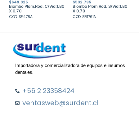
$
649.325
$
532.795
Biombo Plom.Rod. C/Vid.1.80
Biombo Plom.Rod. S/Vid.1.80
X 0.70
X 0.70
COD: SPI478A
COD: SPI1761A
Importadora y comercializadora de equipos e insumos
dentales.
+56 2 23358424
ventasweb@surdent.cl