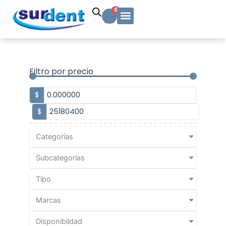
Ir
Carrito
0
al
contenido
Solicitud Cotización
Soporte Técnico
Info y contacto
Filtro por precio
$
$
Categorías
Subcategorias
Tipo
Marcas
Disponibildad