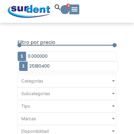
Ir
Carrito
0
al
contenido
Solicitud Cotización
Soporte Técnico
Info y contacto
Filtro por precio
$
$
Categorías
Subcategorias
Tipo
Marcas
Disponibildad