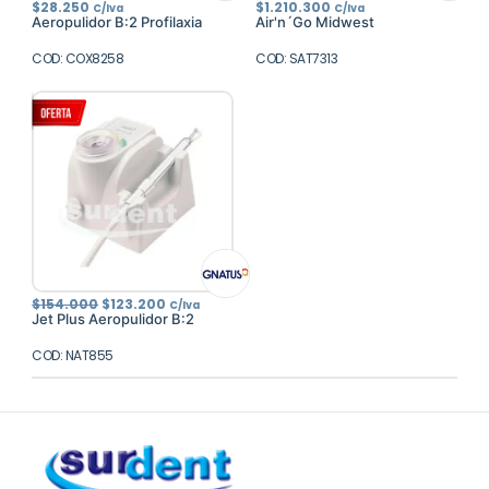
$
28.250
$
1.210.300
C/Iva
C/Iva
Aeropulidor B:2 Profilaxia
Air'n´Go Midwest
COD: COX8258
COD: SAT7313
El
El
$
154.000
$
123.200
C/Iva
precio
precio
Jet Plus Aeropulidor B:2
original
actual
era:
es:
COD: NAT855
$154.000.
$123.200.