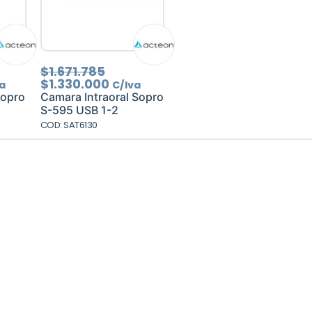
El
El
$
1.671.785
io
cio
precio
precio
$
1.330.000
a
C/Iva
inal
ual
original
actual
Sopro
Camara Intraoral Sopro
era:
es:
S-595 USB 1-2
20.180.
900.000.
$1.671.785.
$1.330.000.
COD: SAT6130