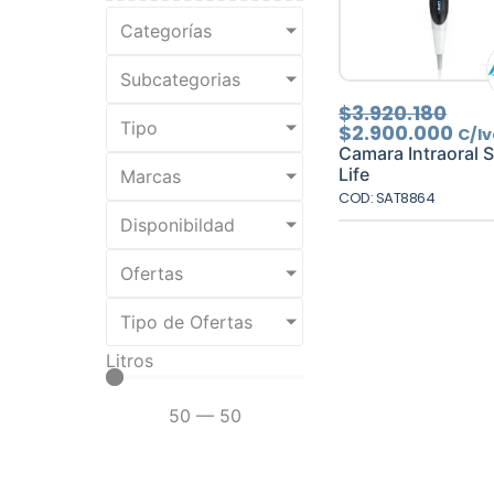
Categorías
Subcategorias
El
El
$
3.920.180
Tipo
prec
pre
$
2.900.000
C/Iv
orig
act
Camara Intraoral 
era:
es:
Life
Marcas
$3.9
$2.
COD: SAT8864
Disponibildad
Ofertas
Tipo de Ofertas
Litros
50
—
50