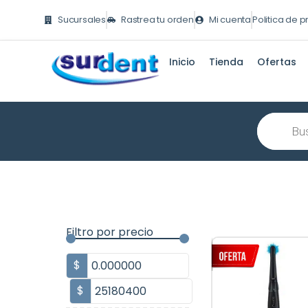
Ir
Sucursales
Rastrea tu orden
Mi cuenta
Politica de 
al
contenido
Inicio
Tienda
Ofertas
Búsqueda
de
producto
Filtro por precio
$
$