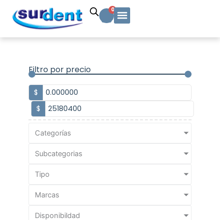
Ir
Carrito
0
al
contenido
Solicitud Cotización
Soporte Técnico
Info y contacto
Filtro por precio
$
$
Categorías
Subcategorias
Tipo
Marcas
Disponibildad