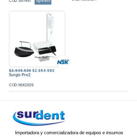
COD: SAT447
Agotado
El
El
$
2.949.535
$
2.654.582
precio
precio
Surgic Pro2
original
actual
era:
es:
COD: NSK2929
$2.949.535.
$2.654.582.
Importadora y comercializadora de equipos e insumos