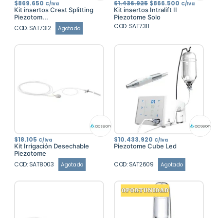
El
El
$
869.650
$
1.436.925
$
866.500
C/Iva
C/Iva
precio
precio
Kit insertos Crest Splitting
Kit insertos Intralift II
original
actual
Piezotom...
Piezotome Solo
era:
es:
COD: SAT7311
$1.436.925.
$866.500.
COD: SAT7312
Agotado
$
18.105
$
10.433.920
C/Iva
C/Iva
Kit Irrigación Desechable
Piezotome Cube Led
Piezotome
COD: SAT8003
COD: SAT2609
Agotado
Agotado