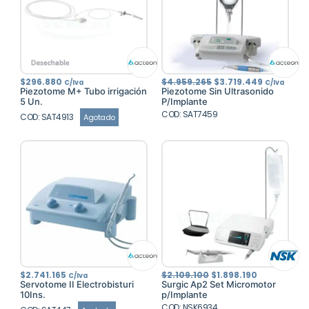
El
El
$
296.880
$
4.959.265
$
3.719.449
C/Iva
C/Iva
precio
precio
Piezotome M+ Tubo irrigación
Piezotome Sin Ultrasonido
original
actual
5 Un.
P/Implante
era:
es:
COD: SAT7459
$4.959.265.
$3.719.44
COD: SAT4913
Agotado
El
El
$
2.741.165
$
2.109.100
$
1.898.190
C/Iva
precio
precio
Servotome II Electrobisturi
Surgic Ap2 Set Micromotor
original
actual
10Ins.
p/Implante
era:
es:
COD: NSK6934
$2.109.100.
$1.898.190.