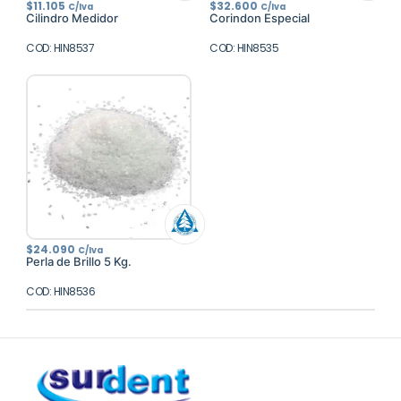
$
11.105
$
32.600
C/Iva
C/Iva
Cilindro Medidor
Corindon Especial
COD: HIN8537
COD: HIN8535
$
24.090
C/Iva
Perla de Brillo 5 Kg.
COD: HIN8536