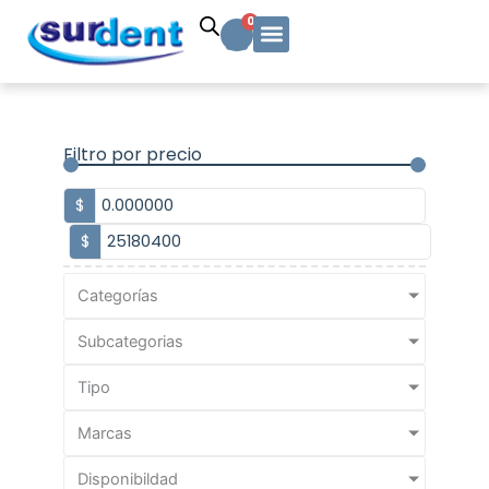
Ir
Carrito
0
al
contenido
Solicitud Cotización
Soporte Técnico
Info y contacto
Filtro por precio
$
$
Categorías
Subcategorias
Tipo
Marcas
Disponibildad