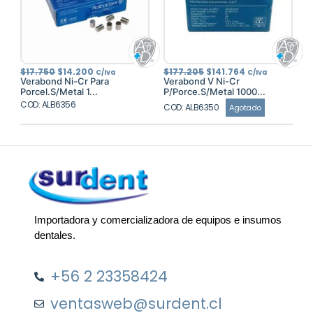
El
El
El
El
$
17.750
$
14.200
$
177.205
$
141.764
C/Iva
C/Iva
precio
precio
precio
precio
Verabond Ni-Cr Para
Verabond V Ni-Cr
original
actual
original
actual
Porcel.S/Metal 1...
P/Porce.S/Metal 1000...
era:
es:
era:
es:
COD: ALB6356
$17.750.
$14.200.
$177.205.
$141.764.
COD: ALB6350
Agotado
Importadora y comercializadora de equipos e insumos
dentales.
+56 2 23358424
ventasweb@surdent.cl