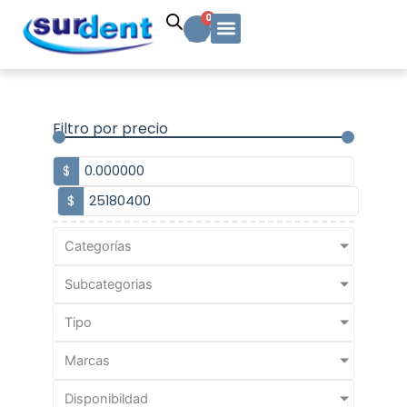
Ir
Carrito
0
al
contenido
Solicitud Cotización
Soporte Técnico
Info y contacto
Filtro por precio
$
$
Categorías
Subcategorias
Tipo
Marcas
Disponibildad