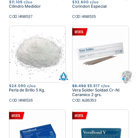
$
11.105
$
32.600
C/Iva
C/Iva
Cilindro Medidor
Corindon Especial
COD: HIN8537
COD: HIN8535
El
El
$
24.090
$
6.490
$
5.517
C/Iva
C/Iva
precio
precio
Perla de Brillo 5 Kg.
Vera Solder Soldad.Cr-Ni
original
actual
Ceramico 2 grs.
era:
es:
COD: HIN8536
COD: ALB6353
$6.490.
$5.517.