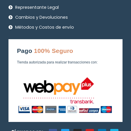
Representante Legal
Cambios y Devoluciones
Métodos y Costos de envío
Pago
100% Seguro
Tienda autorizada para realizar transacciones con:
F
T
I
Y
L
V