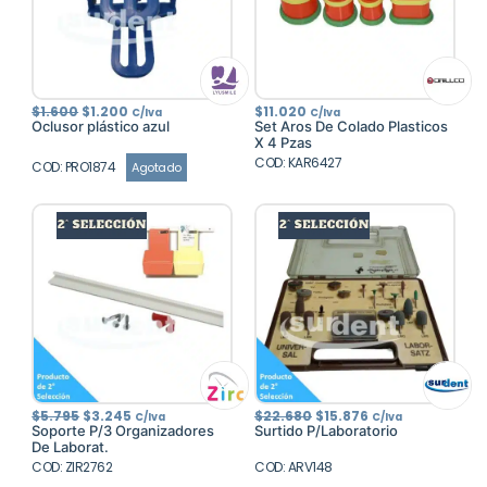
El
El
$
1.600
$
1.200
$
11.020
C/Iva
C/Iva
precio
precio
Oclusor plástico azul
Set Aros De Colado Plasticos
original
actual
X 4 Pzas
era:
es:
$1.600.
$1.200.
COD: KAR6427
COD: PRO1874
Agotado
El
El
El
El
$
5.795
$
3.245
$
22.680
$
15.876
C/Iva
C/Iva
precio
precio
precio
precio
Soporte P/3 Organizadores
Surtido P/Laboratorio
original
actual
original
actual
De Laborat.
era:
es:
era:
es:
COD: ZIR2762
$5.795.
$3.245.
COD: ARV148
$22.680.
$15.876.