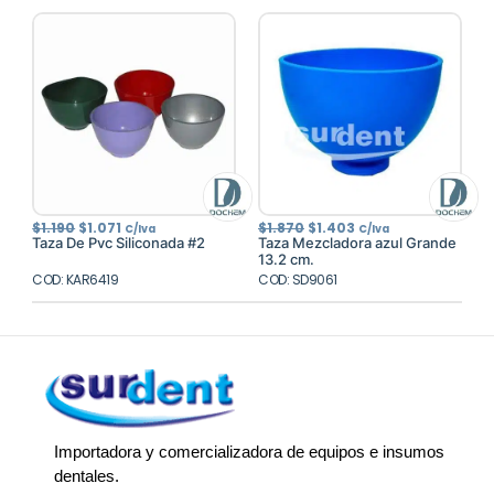
El
El
El
El
$
1.190
$
1.071
$
1.870
$
1.403
C/Iva
C/Iva
precio
precio
precio
precio
Taza De Pvc Siliconada #2
Taza Mezcladora azul Grande
original
actual
original
actual
13.2 cm.
era:
es:
era:
es:
COD: KAR6419
$1.190.
$1.071.
COD: SD9061
$1.870.
$1.403.
Importadora y comercializadora de equipos e insumos
dentales.