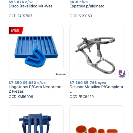
$
95.876
$
610
C/Iva
C/Iva
Disco Bakelitico Mt-Wet
Espatula p/alginato
COD: FAR7507
COD: SD9059
El
El
El
El
$
7.350
$
5.880
$
7.690
$
5.768
C/Iva
C/Iva
precio
precio
precio
precio
Lingoteras P/Cera Neoprene
Oclusor Metalico P/Completa
original
actual
original
actual
2 Piezas
L
era:
es:
era:
es:
COD: KAR6906
$7.350.
$5.880.
COD: PRO6420
$7.690.
$5.768.