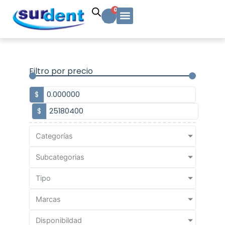
Ir
Carrito
0
al
contenido
Solicitud Cotización
Soporte Técnico
Info y contacto
Filtro por precio
$
$
Categorías
Subcategorias
Tipo
Marcas
Disponibildad