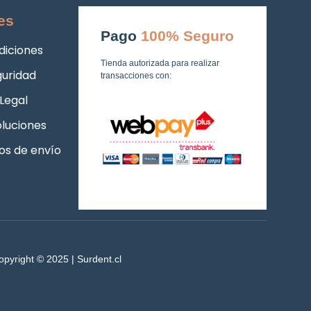
es
Pago
100% Seguro
diciones
Tienda autorizada para realizar
guridad
transacciones con:
Legal
luciones
os de envío
opyright © 2025 | Surdent.cl