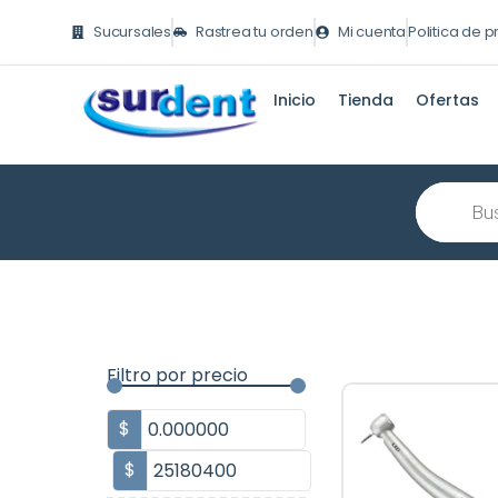
Ir
Sucursales
Rastrea tu orden
Mi cuenta
Politica de 
al
contenido
Inicio
Tienda
Ofertas
Búsqueda
de
producto
Filtro por precio
$
$