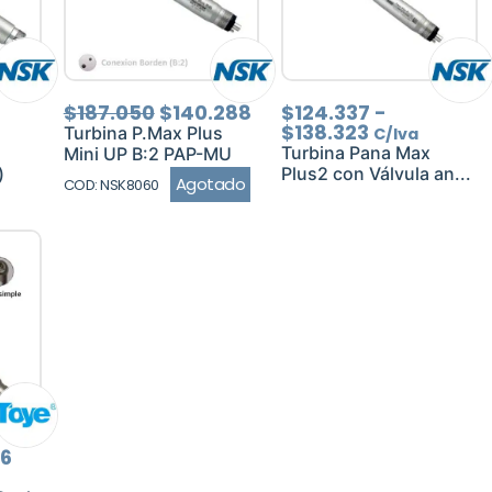
o
El
El
Rango
$
187.050
$
140.288
$
124.337
-
precio
precio
de
$
138.323
Turbina P.Max Plus
C/Iva
os:
original
actual
precios:
Turbina Pana Max
Mini UP B:2 PAP-MU
e
era:
es:
desde
)
Plus2 con Válvula an...
Agotado
COD: NSK8060
813
$187.050.
$140.288.
$124.337
a
hasta
499
$138.323
El
66
precio