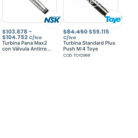
Rango
El
El
$
103.878
-
$
84.450
$
59.115
de
precio
precio
$
104.752
C/Iva
C/Iva
precios:
original
actual
Turbina Pana Max2
Turbina Standard Plus
desde
era:
es:
con Válvula Antirre...
Push M:4 Toye
$103.878
$84.450.
$59.115.
COD: TOY2998
hasta
$104.752