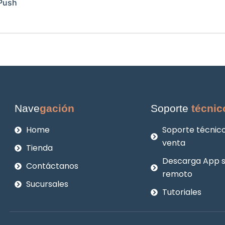
al
actual
 Push
es:
0.
$50.666.
Nave
gación
Soporte
técnic
Home
Soporte técnico
venta
Tienda
Descarga App 
Contáctanos
remoto
Sucursales
Tutoriales