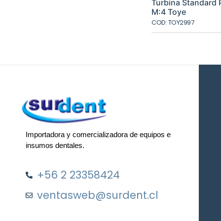
origin
Turbina Standard
era:
M:4 Toye
$72.38
COD: TOY2997
Importadora y comercializadora de equipos e
insumos dentales.
+56 2 23358424
ventasweb@surdent.cl