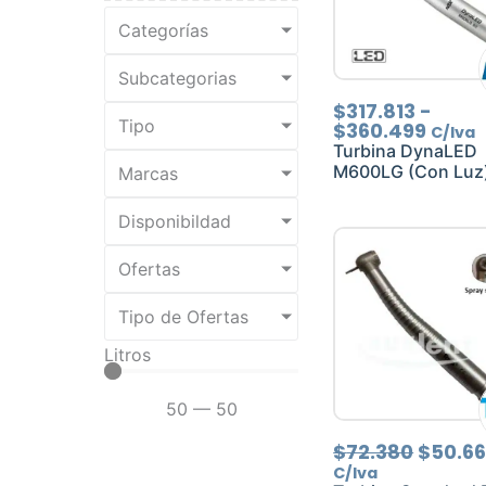
Categorías
Subcategorias
Rang
$
317.813
-
Tipo
de
$
360.499
C/Iva
preci
Turbina DynaLED
desd
M600LG (Con Luz
Marcas
$317.
hast
Disponibildad
$360.
Ofertas
Tipo de Ofertas
Litros
50
—
50
El
$
72.380
$
50.6
precio
C/Iva