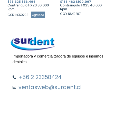
El
El
El
El
$
75.325
$
56.494
$
133.462
$
100.097
precio
precio
precio
precio
Contrangulo FX23 30.000
Contrangulo FX25 40.000
original
actual
original
actual
Rpm.
Rpm.
era:
es:
era:
es:
$75.325.
$56.494.
COD: NSK9297
$133.462.
$100.097.
COD: NSK9298
Agotado
Importadora y comercializadora de equipos e insumos
dentales.
+56 2 23358424
ventasweb@surdent.cl