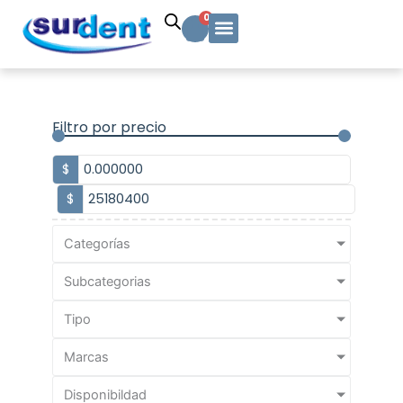
Ir
Carrito
0
al
contenido
Solicitud Cotización
Soporte Técnico
Info y contacto
Filtro por precio
$
$
Categorías
Subcategorias
Tipo
Marcas
Disponibildad