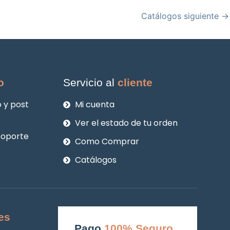
Catálogos siguiente
→
o
Servicio al
cliente
 y post
Mi cuenta
Ver el estado de tu orden
soporte
Como Comprar
Catálogos
es
Pago
100% Seguro