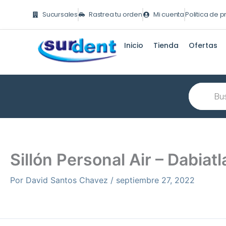
Ir
Sucursales
Rastrea tu orden
Mi cuenta
Politica de 
al
contenido
Inicio
Tienda
Ofertas
Búsqueda
de
producto
Sillón Personal Air – Dabiat
Por
David Santos Chavez
/
septiembre 27, 2022