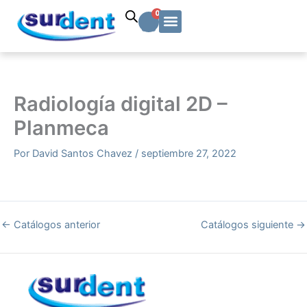
Ir
Carrito
0
al
contenido
Solicitud Cotización
Soporte Técnico
Info y contacto
Radiología digital 2D –
Planmeca
Por
David Santos Chavez
/
septiembre 27, 2022
←
Catálogos anterior
Catálogos siguiente
→