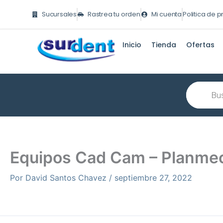
Ir
Sucursales
Rastrea tu orden
Mi cuenta
Politica de 
al
contenido
Inicio
Tienda
Ofertas
Búsqueda
de
producto
Equipos Cad Cam – Planme
Por
David Santos Chavez
/
septiembre 27, 2022