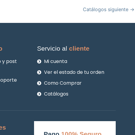
Catálogos siguiente
→
o
Servicio al
cliente
 y post
Mi cuenta
Ver el estado de tu orden
soporte
Como Comprar
Catálogos
es
Pago
100% Seguro