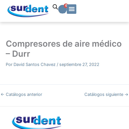
Ir
Carrito
0
al
contenido
Solicitud Cotización
Soporte Técnico
Info y contacto
Compresores de aire médico
– Durr
Por
David Santos Chavez
/
septiembre 27, 2022
←
Catálogos anterior
Catálogos siguiente
→