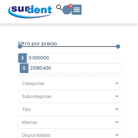
Ir
Carrito
0
al
contenido
Solicitud Cotización
Soporte Técnico
Info y contacto
Filtro por precio
$
$
Categorías
Subcategorias
Tipo
Marcas
Disponibildad