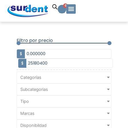
Ir
Carrito
0
al
contenido
Solicitud Cotización
Soporte Técnico
Info y contacto
Filtro por precio
$
$
Categorías
Subcategorias
Tipo
Marcas
Disponibildad