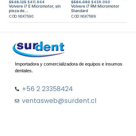
El
El
El
El
$
549.125
$
411.844
$
584.080
$
438.060
precio
precio
precio
precio
Volvere i7 E Micromotor, sin
Volvere i7 RM Micromotor
original
actual
original
actual
pieza de...
Standard
era:
es:
era:
es:
COD: NSK7590
$549.125.
$411.844.
COD: NSK7589
$584.080.
$438.060.
Importadora y comercializadora de equipos e insumos
dentales.
+56 2 23358424
ventasweb@surdent.cl