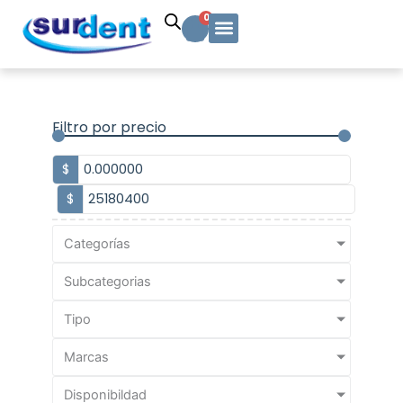
Ir
Carrito
0
al
contenido
Solicitud Cotización
Soporte Técnico
Info y contacto
Filtro por precio
$
$
Categorías
Subcategorias
Tipo
Marcas
Disponibildad