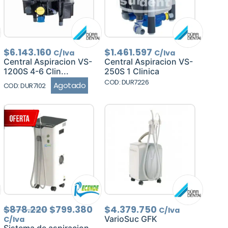
$
6.143.160
$
1.461.597
C/Iva
C/Iva
Central Aspiracion VS-
Central Aspiracion VS-
1200S 4-6 Clin...
250S 1 Clinica
COD: DUR7226
Agotado
COD: DUR7102
El
El
$
878.220
$
799.380
$
4.379.750
C/Iva
precio
precio
VarioSuc GFK
C/Iva
original
actual