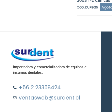
300S 1-2 Clinicas
Agot
COD: DUR8015
Importadora y comercializadora de equipos e
insumos dentales.
+56 2 23358424
ventasweb@surdent.cl