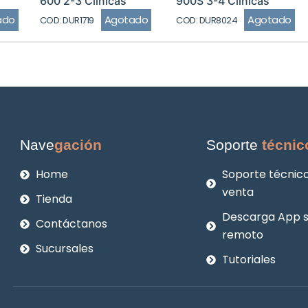
600 2-3 Clinicas
900S 3-4 Clinicas
ado
Agotado
Agotado
COD: DUR1719
COD: DUR8024
Nave
gación
Soporte
técnic
Home
Soporte técnico
venta
Tienda
Descarga App 
Contáctanos
remoto
Sucursales
Tutoriales