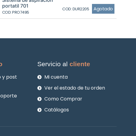
Sistema de aspiracion
era:
es:
portatil 701
Agotado
COD: DUR2205
$878.220.
$799.380.
COD: PRO7495
o
Servicio al
cliente
 y post
Mi cuenta
Ver el estado de tu orden
soporte
Como Comprar
Catálogos