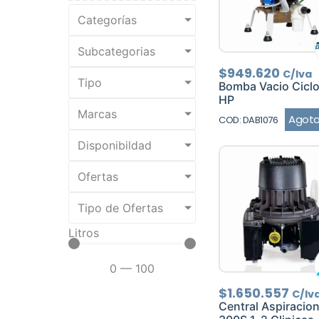
Categorías
Subcategorias
$
949.620
C/Iva
Tipo
Bomba Vacio Ciclo
HP
Marcas
Agot
COD: DAB1076
Disponibildad
Ofertas
Tipo de Ofertas
Litros
0
—
100
$
1.650.557
C/Iv
Central Aspiracio