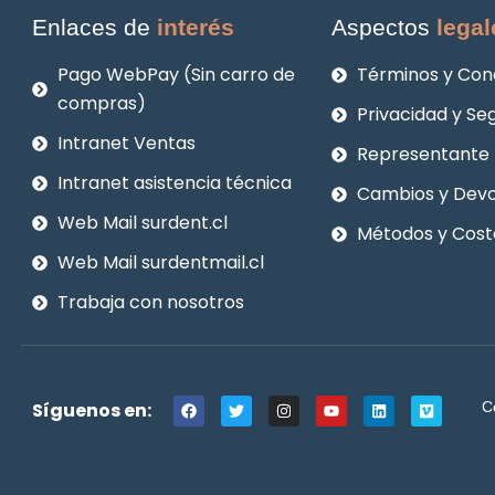
Enlaces de
interés
Aspectos
legal
Pago WebPay (Sin carro de
Términos y Con
compras)
Privacidad y Se
Intranet Ventas
Representante 
Intranet asistencia técnica
Cambios y Devo
Web Mail surdent.cl
Métodos y Cost
Web Mail surdentmail.cl
Trabaja con nosotros
F
T
I
Y
L
V
Síguenos en:
C
a
w
n
o
i
i
c
i
s
u
n
m
e
t
t
t
k
e
b
t
a
u
e
o
o
e
g
b
d
o
r
r
e
i