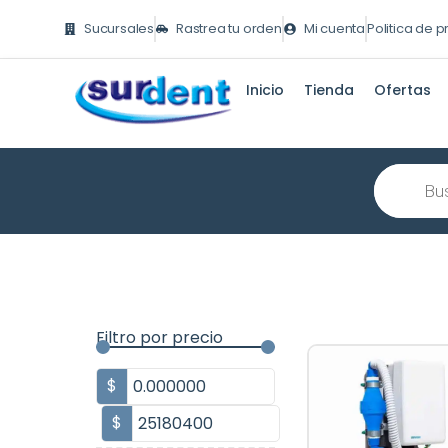
Ir
Sucursales
Rastrea tu orden
Mi cuenta
Politica de 
al
contenido
Inicio
Tienda
Ofertas
Búsqueda
de
producto
Filtro por precio
$
$