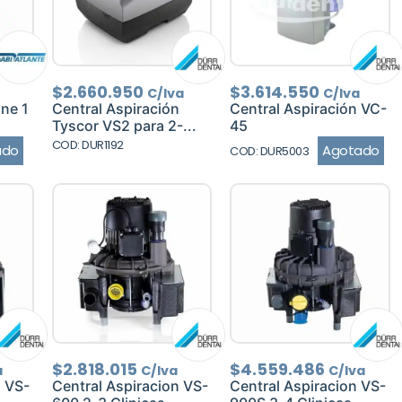
$
2.660.950
$
3.614.550
C/Iva
C/Iva
ne 1
Central Aspiración
Central Aspiración VC-
Tyscor VS2 para 2-...
45
COD: DUR1192
ado
Agotado
COD: DUR5003
$
2.818.015
$
4.559.486
a
C/Iva
C/Iva
n VS-
Central Aspiracion VS-
Central Aspiracion VS-