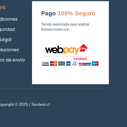
es
Pago
100% Seguro
diciones
Tienda autorizada para realizar
guridad
transacciones con:
Legal
luciones
os de envío
opyright © 2025 | Surdent.cl