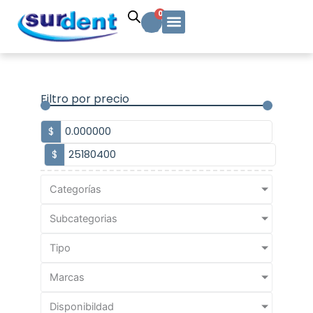
Ir
Carrito
0
al
contenido
Solicitud Cotización
Soporte Técnico
Info y contacto
Filtro por precio
$
$
Categorías
Subcategorias
Tipo
Marcas
Disponibildad