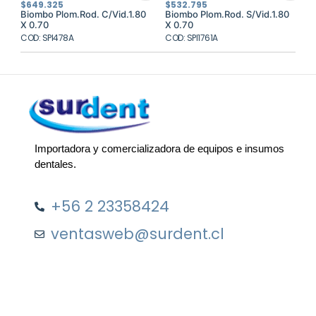
$
649.325
$
532.795
Biombo Plom.Rod. C/Vid.1.80
Biombo Plom.Rod. S/Vid.1.80
X 0.70
X 0.70
COD: SPI478A
COD: SPI1761A
Importadora y comercializadora de equipos e insumos
dentales.
+56 2 23358424
ventasweb@surdent.cl