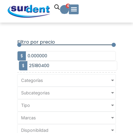
Ir
Carrito
0
al
contenido
Solicitud Cotización
Soporte Técnico
Info y contacto
Filtro por precio
$
$
Categorías
Subcategorias
Tipo
Marcas
Disponibildad