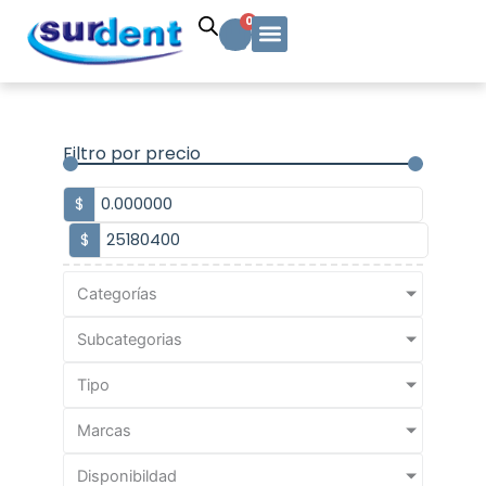
Ir
Carrito
0
al
contenido
Solicitud Cotización
Soporte Técnico
Info y contacto
Filtro por precio
$
$
Categorías
Subcategorias
Tipo
Marcas
Disponibildad