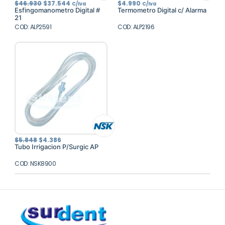
El
El
$
46.930
$
37.544
$
4.990
C/Iva
C/Iva
precio
precio
Esfingomanometro Digital #
Termometro Digital c/ Alarma
original
actual
21
era:
es:
COD: ALP2591
$46.930.
$37.544.
COD: ALP2196
El
El
$
5.848
$
4.386
precio
precio
Tubo Irrigacion P/Surgic AP
original
actual
era:
es:
COD: NSK8900
$5.848.
$4.386.